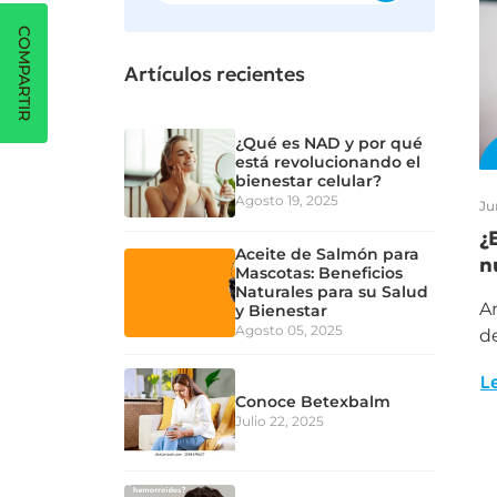
COMPARTIR
Artículos recientes
¿Qué es NAD y por qué
está revolucionando el
bienestar celular?
Agosto 19, 2025
Ju
¿
Aceite de Salmón para
n
Mascotas: Beneficios
Naturales para su Salud
An
y Bienestar
Agosto 05, 2025
de
L
Conoce Betexbalm
Julio 22, 2025