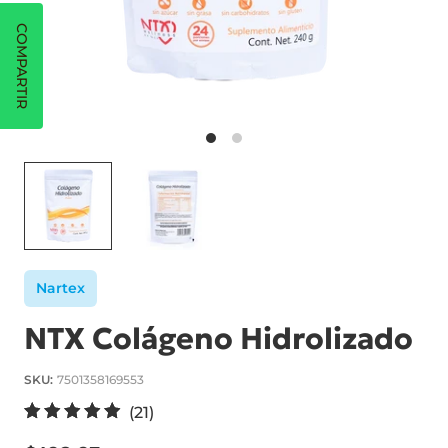
COMPARTIR
Nartex
NTX Colágeno Hidrolizado
SKU:
7501358169553
2
(21)
1