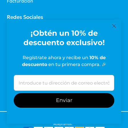
Facturación
Redes Sociales
Síguenos en nuestras redes
¡Obtén un 10% de
descuento exclusivo!
Suscríbete a Nuestro Boletín
Regístrate ahora y recibe un
10% de
descuento
en tu primera compra. 🎉
Suscríbete para recibir promociones y noticias.
© 2026
FarmaHabit
. Todos los derechos reservados.
Aceptamos: