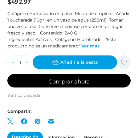
$492.97
r
e
Colágeno Hidrolizado en polvo Modo de empleo: Añadir
s
1 cucharada (10gr) en un vaso de agua (250ml) Tomar
e
una vez al dia. Conserve el envase cerrado en un lugar
fresco y seco. Contenido: 240 G
ñ
Ingredientes Activos: Colágeno Hidrolizado *Este
a
producto no es un medicamento*
Ver más
s
t
Añadir a la cesta
o
t
a
Comprar ahora
l
e
8 artículo queda
s
Compartir:
Descripción
Información
Reseñas