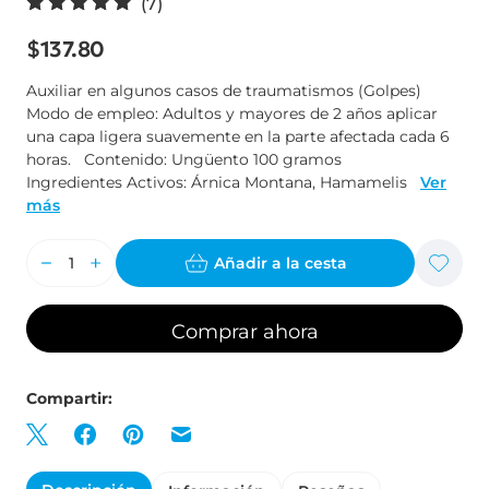
7
(7)
r
$137.80
e
s
Auxiliar en algunos casos de traumatismos (Golpes)
e
Modo de empleo: Adultos y mayores de 2 años aplicar
ñ
una capa ligera suavemente en la parte afectada cada 6
horas. Contenido: Ungüento 100 gramos
a
Ingredientes Activos: Árnica Montana, Hamamelis
Ver
s
más
t
o
Añadir a la cesta
t
a
l
Comprar ahora
e
s
Compartir: