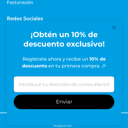
Facturación
Redes Sociales
Síguenos en nuestras redes
¡Obtén un 10% de
descuento exclusivo!
Suscríbete a Nuestro Boletín
Regístrate ahora y recibe un
10% de
descuento
en tu primera compra. 🎉
Suscríbete para recibir promociones y noticias.
© 2026
FarmaHabit
. Todos los derechos reservados.
Aceptamos: