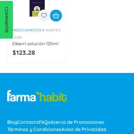
COMPARTIR
MEDICAMENTO
●
NARTEX
LABS
Elberri solución 120ml
$123.28
Blog
Contacto
FAQs
Acerca de Promociones
Términos y Condiciones
Aviso de Privacidad